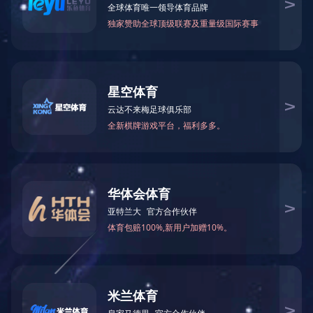
6
钨
扫
(-
等
一、
产品介绍