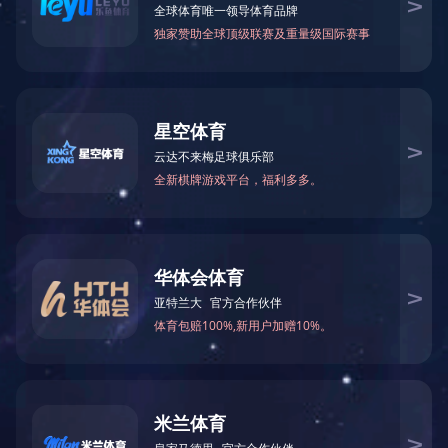
特
机
便
等
备
一、
概述